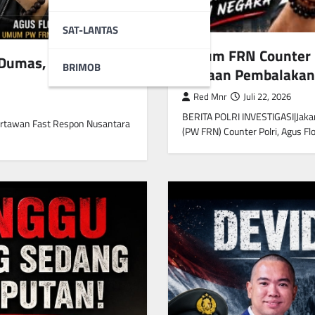
SAT-LANTAS
Ketum FRN Counter P
 Dumas, Desak
BRIMOB
Dugaan Pembalakan 
Red Mnr
Juli 22, 2026
BERITA POLRI INVESTIGASI|Jak
rtawan Fast Respon Nusantara
(PW FRN) Counter Polri, Agus F