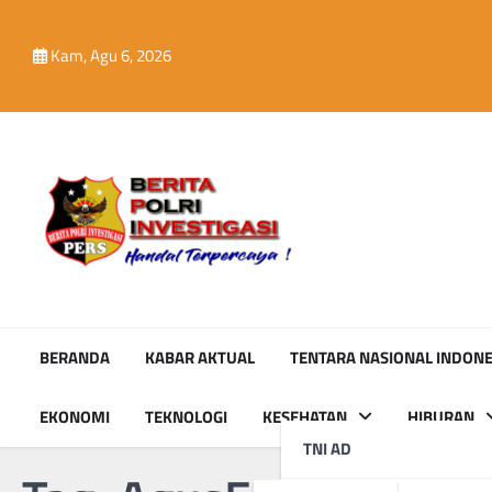
Skip
to
Kam, Agu 6, 2026
content
BERANDA
KABAR AKTUAL
TENTARA NASIONAL INDONE
EKONOMI
TEKNOLOGI
KESEHATAN
HIBURAN
TNI AD