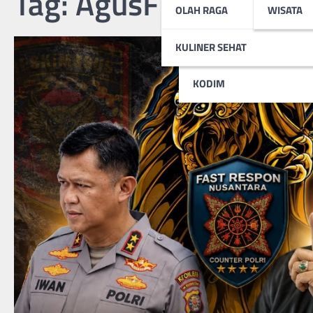
Tag:
AgusFlores
TNI AL
OLAH RAGA
WISATA
TNI AU
KULINER SEHAT
KODIM