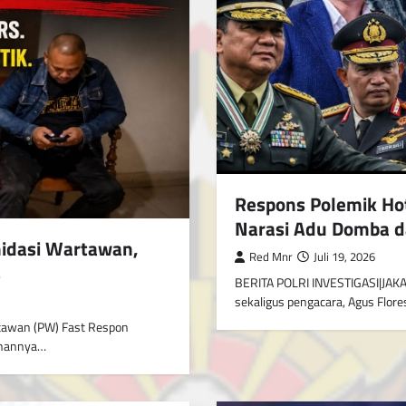
Respons Polemik Hot
Narasi Adu Domba d
midasi Wartawan,
Red Mnr
Juli 19, 2026
s
BERITA POLRI INVESTIGASI|JAKA
sekaligus pengacara, Agus Flor
tawan (PW) Fast Respon
tinannya…