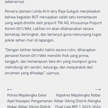
sebenarnya.
Perwira Jasmani Letda Arm Jery Raja Gukguk menjelaskan
bahwa kegiatan BDT merupakan salah satu kemampuan
yang wajib dimiliki oleh prajurit TNI AD, khususnya Prajurit
Korem 051/Wkt. Latihan ini akan dilaksanakan secara
bertahap, bertingkat, dan berlanjut guna menunjang tugas
pokok sehari-hari di lapangan.
“Dengan latihan beladiri taktis secara rutin, diharapkan
personel Korem 051/Wkt memiliki fisik yang prima,
tangguh, dan kemampuan bela diri yang mumpuni guna
melindungi diri sendiri, keluarga, dan masyarakat dari
ancaman yang dihadapi,” ujarnya.
Navigasi
⟵
⟶
pos
Polres Majalengka Gelar
Kapolres Majalengka Nobar
Apel Kesiapan Pengamanan
Akbar Viking Distrik Alengka
Nobar Akbar Viking Distrik
Final Liga BRI 1 2023-2024