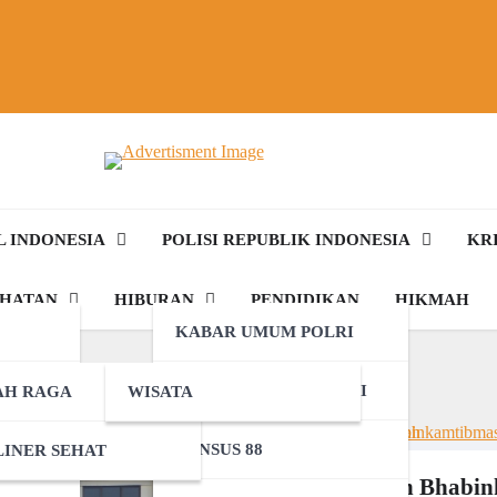
L INDONESIA
POLISI REPUBLIK INDONESIA
KR
EHATAN
HIBURAN
PENDIDIKAN
HIKMAH
KABAR UMUM POLRI
KABAR KHUSUS POLRI
AH RAGA
WISATA
DENSUS 88
INER SEHAT
Babinsa dan Bhabin