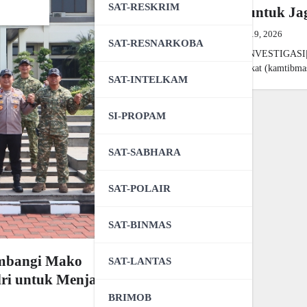
SAT-RESKRIM
Gabungan untuk Jag
Red Mnr
Juni 19, 2026
SAT-RESNARKOBA
BERITA POLRI INVESTIGASI|Jaka
ketertiban masyarakat (kamtibm
SAT-INTELKAM
SI-PROPAM
SAT-SABHARA
SAT-POLAIR
SAT-BINMAS
ambangi Mako
SAT-LANTAS
lri untuk Menjaga
BRIMOB