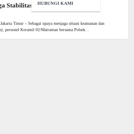
HUBUNGI KAMI
a Stabilitas Keamanan Wilayah
rta Timur – Sebagai upaya menjaga situasi keamanan dan
as), personel Koramil 02/Matraman bersama Polsek…