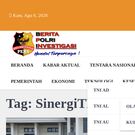
Skip
to
Kam, Agu 6, 2026
content
BERANDA
KABAR AKTUAL
TENTARA NASIONA
PEMERINTAH
EKONOMI
TEKNOLOGI
KES
TNI AD
Tag:
SinergiTNIPolri
TNI AL
OL
TNI AU
KUL