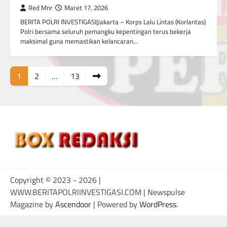
Red Mnr
Maret 17, 2026
BERITA POLRI INVESTIGASI|Jakarta – Korps Lalu Lintas (Korlantas)
Polri bersama seluruh pemangku kepentingan terus bekerja
maksimal guna memastikan kelancaran…
Posts
1
2
…
13
pagination
Copyright © 2023 - 2026 |
WWW.BERITAPOLRIINVESTIGASI.COM | Newspulse
Magazine by
Ascendoor
| Powered by
WordPress
.