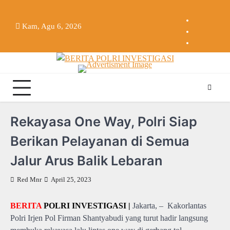
Skip
TENTARA
POLISI
KABAR
PEMERINTAH
INVESTIGASI
SOSIAL
TENTANG
Log-
to
REDAKS
Kam, Agu 6, 2026
NASIONAL
REPUBLIK
AKTUAL
BUDAYA
KAMI
in
content
HUBUN
INDONESIA
INDONESIA
LEGALI
KAMI
KAMI
Rekayasa One Way, Polri Siap
Berikan Pelayanan di Semua
Jalur Arus Balik Lebaran
Red Mnr
April 25, 2023
BERITA
POLRI INVESTIGASI |
Jakarta, – Kakorlantas
Polri Irjen Pol Firman Shantyabudi yang turut hadir langsung