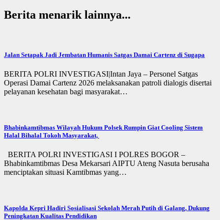
Berita menarik lainnya...
Jalan Setapak Jadi Jembatan Humanis Satgas Damai Cartenz di Sugapa
BERITA POLRI INVESTIGASI|Intan Jaya – Personel Satgas
Operasi Damai Cartenz 2026 melaksanakan patroli dialogis disertai
pelayanan kesehatan bagi masyarakat…
Bhabinkamtibmas Wilayah Hukum Polsek Rumpin Giat Cooling Sistem
Halal Bihalal Tokoh Masyarakat,
BERITA POLRI INVESTIGASI I POLRES BOGOR –
Bhabinkamtibmas Desa Mekarsari AIPTU Ateng Nasuta berusaha
menciptakan situasi Kamtibmas yang…
Kapolda Kepri Hadiri Sosialisasi Sekolah Merah Putih di Galang, Dukung
Peningkatan Kualitas Pendidikan