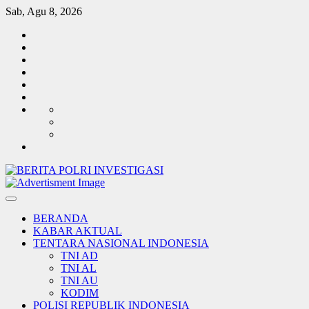
Skip
Sab, Agu 8, 2026
to
TENTARA
content
NASIONAL
POLISI
INDONESIA
REPUBLIK
KABAR
INDONESIA
AKTUAL
PEMERINTAH
INVESTIGASI
SOSIAL
BUDAYA
TENTANG
REDAKSI
KAMI
HUBUNGI
KAMI
LEGALITAS
Log-
KAMI
in
BERANDA
KABAR AKTUAL
TENTARA NASIONAL INDONESIA
TNI AD
TNI AL
TNI AU
KODIM
POLISI REPUBLIK INDONESIA