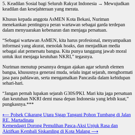
5. Keadilan Sosial bagi Seluruh Rakyat Indonesia → Mewujudkan
keadilan dan kesejahteraan yang merata.
Khusus kepada anggota AsMEN Kota Bekasi, Nuriman
menekankan pentingnya peran wartawan sebagai garda terdepan
dalam menyuarakan kebenaran dan menjaga persatuan.
“Sebagai wartawan AsMEN, kita harus profesional, menyampaikan
informasi yang akurat, menolak hoaks, dan menjadikan media
sebagai alat pemersatu bangsa. Kita punya tanggung jawab moral
untuk ikut menjaga keutuhan NKRI,” tegasnya.
Nuriman menutup pesannya dengan ajakan agar seluruh elemen
bangsa, khususnya generasi muda, selalu ingat sejarah, menghormati
jasa para pahlawan, serta mengamalkan Pancasila dalam kehidupan
sehari-hari.
“Jangan pernah lupakan sejarah G30S/PKI. Mari kita jaga persatuan
dan keutuhan NKRI demi masa depan Indonesia yang lebih kuat,”
pungkasnya.***
Navigasi
⟵
Polsek Cikarang Utara Sigap Tangani Pohon Tumbang di Jalan
RE. Martadinata
pos
Kemendagri Dorong Pemulihan Pasca-Aksi Unjuk Rasa dan
Aktifkan Kembali Siskamling di Kota Malang
⟶