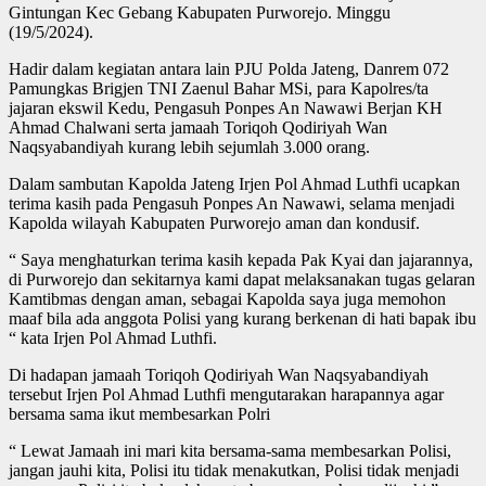
Gintungan Kec Gebang Kabupaten Purworejo. Minggu
(19/5/2024).
Hadir dalam kegiatan antara lain PJU Polda Jateng, Danrem 072
Pamungkas Brigjen TNI Zaenul Bahar MSi, para Kapolres/ta
jajaran ekswil Kedu, Pengasuh Ponpes An Nawawi Berjan KH
Ahmad Chalwani serta jamaah Toriqoh Qodiriyah Wan
Naqsyabandiyah kurang lebih sejumlah 3.000 orang.
Dalam sambutan Kapolda Jateng Irjen Pol Ahmad Luthfi ucapkan
terima kasih pada Pengasuh Ponpes An Nawawi, selama menjadi
Kapolda wilayah Kabupaten Purworejo aman dan kondusif.
“ Saya menghaturkan terima kasih kepada Pak Kyai dan jajarannya,
di Purworejo dan sekitarnya kami dapat melaksanakan tugas gelaran
Kamtibmas dengan aman, sebagai Kapolda saya juga memohon
maaf bila ada anggota Polisi yang kurang berkenan di hati bapak ibu
“ kata Irjen Pol Ahmad Luthfi.
Di hadapan jamaah Toriqoh Qodiriyah Wan Naqsyabandiyah
tersebut Irjen Pol Ahmad Luthfi mengutarakan harapannya agar
bersama sama ikut membesarkan Polri
“ Lewat Jamaah ini mari kita bersama-sama membesarkan Polisi,
jangan jauhi kita, Polisi itu tidak menakutkan, Polisi tidak menjadi