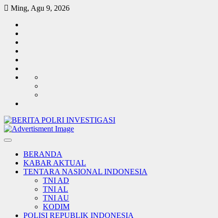
Skip
Ming, Agu 9, 2026
to
TENTARA
content
NASIONAL
POLISI
INDONESIA
REPUBLIK
KABAR
INDONESIA
AKTUAL
PEMERINTAH
INVESTIGASI
SOSIAL
BUDAYA
TENTANG
REDAKSI
KAMI
HUBUNGI
KAMI
LEGALITAS
Log-
KAMI
in
BERANDA
KABAR AKTUAL
TENTARA NASIONAL INDONESIA
TNI AD
TNI AL
TNI AU
KODIM
POLISI REPUBLIK INDONESIA