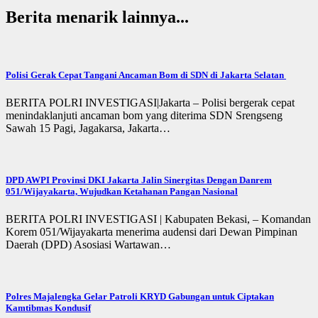
Berita menarik lainnya...
Polisi Gerak Cepat Tangani Ancaman Bom di SDN di Jakarta Selatan
BERITA POLRI INVESTIGASI|Jakarta – Polisi bergerak cepat
menindaklanjuti ancaman bom yang diterima SDN Srengseng
Sawah 15 Pagi, Jagakarsa, Jakarta…
DPD AWPI Provinsi DKI Jakarta Jalin Sinergitas Dengan Danrem
051/Wijayakarta, Wujudkan Ketahanan Pangan Nasional
BERITA POLRI INVESTIGASI | Kabupaten Bekasi, – Komandan
Korem 051/Wijayakarta menerima audensi dari Dewan Pimpinan
Daerah (DPD) Asosiasi Wartawan…
Polres Majalengka Gelar Patroli KRYD Gabungan untuk Ciptakan
Kamtibmas Kondusif