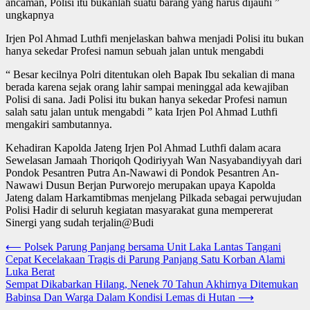
ancaman, Polisi itu bukanlah suatu barang yang harus dijauhi ”
ungkapnya
Irjen Pol Ahmad Luthfi menjelaskan bahwa menjadi Polisi itu bukan
hanya sekedar Profesi namun sebuah jalan untuk mengabdi
“ Besar kecilnya Polri ditentukan oleh Bapak Ibu sekalian di mana
berada karena sejak orang lahir sampai meninggal ada kewajiban
Polisi di sana. Jadi Polisi itu bukan hanya sekedar Profesi namun
salah satu jalan untuk mengabdi ” kata Irjen Pol Ahmad Luthfi
mengakiri sambutannya.
Kehadiran Kapolda Jateng Irjen Pol Ahmad Luthfi dalam acara
Sewelasan Jamaah Thoriqoh Qodiriyyah Wan Nasyabandiyyah dari
Pondok Pesantren Putra An-Nawawi di Pondok Pesantren An-
Nawawi Dusun Berjan Purworejo merupakan upaya Kapolda
Jateng dalam Harkamtibmas menjelang Pilkada sebagai perwujudan
Polisi Hadir di seluruh kegiatan masyarakat guna mempererat
Sinergi yang sudah terjalin@Budi
Navigasi
⟵
Polsek Parung Panjang bersama Unit Laka Lantas Tangani
Cepat Kecelakaan Tragis di Parung Panjang Satu Korban Alami
pos
Luka Berat
Sempat Dikabarkan Hilang, Nenek 70 Tahun Akhirnya Ditemukan
Babinsa Dan Warga Dalam Kondisi Lemas di Hutan
⟶