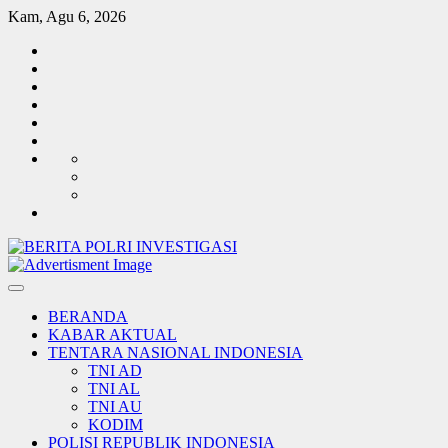
Skip
Kam, Agu 6, 2026
to
TENTARA
content
NASIONAL
POLISI
INDONESIA
REPUBLIK
KABAR
INDONESIA
AKTUAL
PEMERINTAH
INVESTIGASI
SOSIAL
BUDAYA
TENTANG
REDAKSI
KAMI
HUBUNGI
KAMI
LEGALITAS
Log-
KAMI
in
BERANDA
KABAR AKTUAL
TENTARA NASIONAL INDONESIA
TNI AD
TNI AL
TNI AU
KODIM
POLISI REPUBLIK INDONESIA