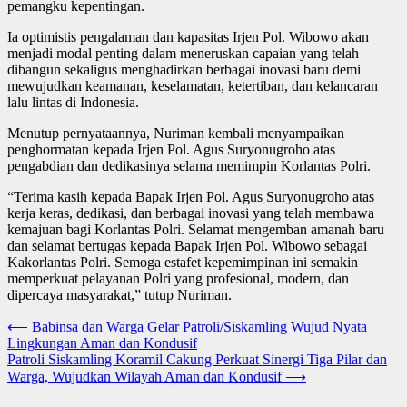
pemangku kepentingan.
Ia optimistis pengalaman dan kapasitas Irjen Pol. Wibowo akan
menjadi modal penting dalam meneruskan capaian yang telah
dibangun sekaligus menghadirkan berbagai inovasi baru demi
mewujudkan keamanan, keselamatan, ketertiban, dan kelancaran
lalu lintas di Indonesia.
Menutup pernyataannya, Nuriman kembali menyampaikan
penghormatan kepada Irjen Pol. Agus Suryonugroho atas
pengabdian dan dedikasinya selama memimpin Korlantas Polri.
“Terima kasih kepada Bapak Irjen Pol. Agus Suryonugroho atas
kerja keras, dedikasi, dan berbagai inovasi yang telah membawa
kemajuan bagi Korlantas Polri. Selamat mengemban amanah baru
dan selamat bertugas kepada Bapak Irjen Pol. Wibowo sebagai
Kakorlantas Polri. Semoga estafet kepemimpinan ini semakin
memperkuat pelayanan Polri yang profesional, modern, dan
dipercaya masyarakat,” tutup Nuriman.
Navigasi
⟵
Babinsa dan Warga Gelar Patroli/Siskamling Wujud Nyata
Lingkungan Aman dan Kondusif
pos
Patroli Siskamling Koramil Cakung Perkuat Sinergi Tiga Pilar dan
Warga, Wujudkan Wilayah Aman dan Kondusif
⟶