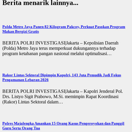
Berita menarik lainnya...
Polda Metro Jaya Panen 82 Kilogram Pakcoy, Perkuat Pasokan Program
Makan Bergizi Gratis
BERITA POLRI INVESTIGASI|Jakarta – Kepolisian Daerah
(Polda) Metro Jaya terus memperkuat dukungannya terhadap
program ketahanan pangan nasional melalui optimalisasi…
Rakor Lintas Sektoral Dipimpin Kapolri, 143 Juta Pemudik Jadi Fokus
Pengamanan Lebaran 2026
BERITA POLRI INVESTIGASI|Jakarta – Kapolri Jenderal Pol.
Drs. Listyo Sigit Prabowo, M.Si. memimpin Rapat Koordinasi
(Rakor) Lintas Sektoral dalam…
Polres Majalengka Amankan 15 Orang Kasus Pengeroyokan dan Panggil
Guru Serta Orang Tua