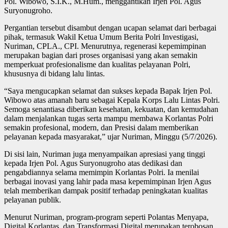
Pol. Wibowo, S.I.K., M.Hum., menggantikan Irjen Pol. Agus
Suryonugroho.
Pergantian tersebut disambut dengan ucapan selamat dari berbagai
pihak, termasuk Wakil Ketua Umum Berita Polri Investigasi,
Nuriman, CPLA., CPI. Menurutnya, regenerasi kepemimpinan
merupakan bagian dari proses organisasi yang akan semakin
memperkuat profesionalisme dan kualitas pelayanan Polri,
khususnya di bidang lalu lintas.
“Saya mengucapkan selamat dan sukses kepada Bapak Irjen Pol.
Wibowo atas amanah baru sebagai Kepala Korps Lalu Lintas Polri.
Semoga senantiasa diberikan kesehatan, kekuatan, dan kemudahan
dalam menjalankan tugas serta mampu membawa Korlantas Polri
semakin profesional, modern, dan Presisi dalam memberikan
pelayanan kepada masyarakat,” ujar Nuriman, Minggu (5/7/2026).
Di sisi lain, Nuriman juga menyampaikan apresiasi yang tinggi
kepada Irjen Pol. Agus Suryonugroho atas dedikasi dan
pengabdiannya selama memimpin Korlantas Polri. Ia menilai
berbagai inovasi yang lahir pada masa kepemimpinan Irjen Agus
telah memberikan dampak positif terhadap peningkatan kualitas
pelayanan publik.
Menurut Nuriman, program-program seperti Polantas Menyapa,
Digital Korlantas, dan Transformasi Digital merupakan terobosan