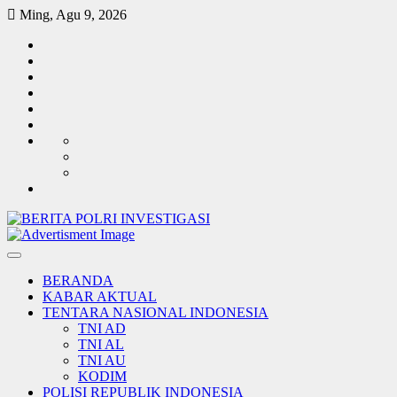
Skip
Ming, Agu 9, 2026
to
TENTARA
content
NASIONAL
POLISI
INDONESIA
REPUBLIK
KABAR
INDONESIA
AKTUAL
PEMERINTAH
INVESTIGASI
SOSIAL
BUDAYA
TENTANG
REDAKSI
KAMI
HUBUNGI
KAMI
LEGALITAS
Log-
KAMI
in
BERANDA
KABAR AKTUAL
TENTARA NASIONAL INDONESIA
TNI AD
TNI AL
TNI AU
KODIM
POLISI REPUBLIK INDONESIA